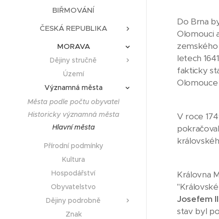
BIŘMOVÁNÍ
Do Brna b
ČESKÁ REPUBLIKA
Olomouci a 
zemského s
MORAVA
letech 164
Dějiny stručně
fakticky s
Území
Olomouce 
Významná města
Města podle počtu obyvatel
Historicky významná města
V roce 174
Hlavní města
pokračoval
královskéh
Přírodní podmínky
Kultura
Hospodářství
Královna M
"Královské
Obyvatelstvo
Josefem II
Dějiny podrobně
stav byl p
Znak