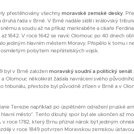
yly přestěhovány všechny
moravské zemské desky
. Př
druhá řada v Brně. V Brně nadále sídlil i královský tribu
němu a soudu až na příkaz markraběte a císaře Ferdinanda 
1 až 1642. V roce 1642 se navíc Olomouc po 40 dnech ob
talo jediným hlavním městem Moravy. Přispělo k tomu i n
osmiletým pobytem nepřátelských vojsk.
9 byl v Brně založen
moravský soudní a politický senát
 a Olomouc několikrát žádala navrácení svého původního
o tribunálu, přestože byl původně zřízen v Brně a v Olomo
arie Terezie například po úspěšném odražení pruské armá
 hlavní město". Tento dlouhý spor byl ale ukončen až 
.
v roce 1782, který Brnu přiznal nárok být jediným ohnis
ozději v roce 1849 potvrzen Moravskou zemskou ústavou