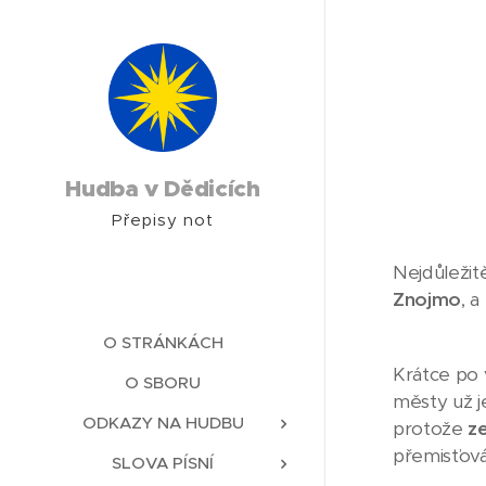
Hudba v Dědicích
Přepisy not
Nejdůležit
Znojmo
, a
O STRÁNKÁCH
Krátce po
O SBORU
městy už 
ODKAZY NA HUDBU
protože
z
přemisťov
SLOVA PÍSNÍ