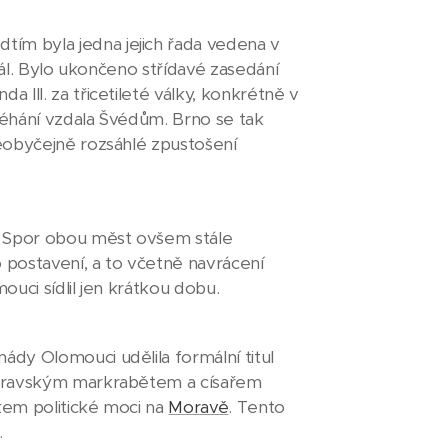
edtím byla jedna jejich řada vedena v
nál. Bylo ukončeno střídavé zasedání
III. za třicetileté války, konkrétně v
léhání vzdala Švédům. Brno se tak
eobyčejně rozsáhlé zpustošení
. Spor obou měst ovšem stále
 postavení, a to včetně navrácení
uci sídlil jen krátkou dobu.
dy Olomouci udělila formální titul
moravským markrabětem a císařem
kem politické moci na
Moravě
. Tento
.