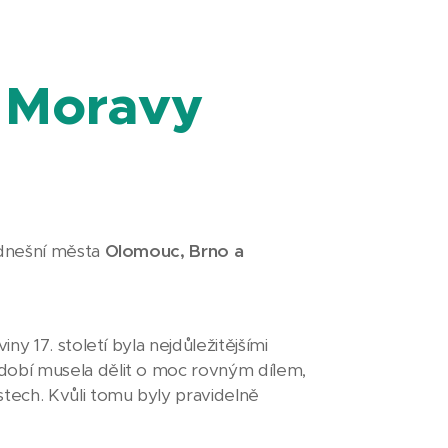
 Moravy
 dnešní města
Olomouc, Brno a
iny 17. století byla nejdůležitějšími
dobí musela dělit o moc rovným dílem,
tech. Kvůli tomu byly pravidelně