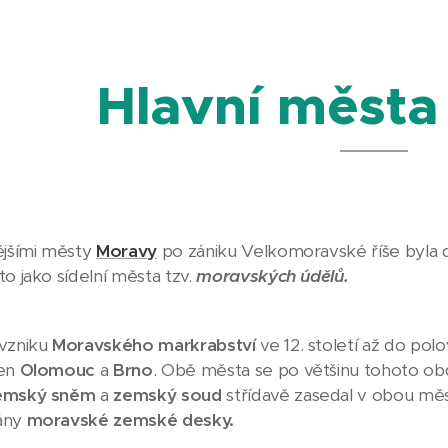
Hlavní města
ějšími městy
Moravy
po zániku Velkomoravské říše byla
 to jako sídelní města tzv.
moravských údělů.
 vzniku
Moravského markrabství
ve 12. století až do polov
jen
Olomouc
a
Brno
. Obě města se po většinu tohoto ob
emský sněm
a
zemský soud
střídavě zasedal v obou měs
ány
moravské zemské desky.