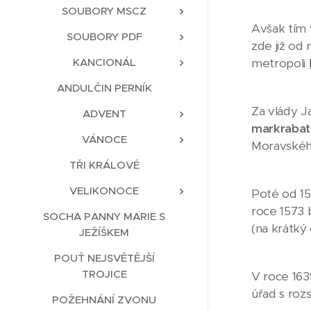
SOUBORY MSCZ
Avšak tím 
SOUBORY PDF
zde již od 
KANCIONÁL
metropoli
ANDULČIN PERNÍK
Za vlády Ja
ADVENT
markrabat
VÁNOCE
Moravskéh
TŘI KRÁLOVÉ
VELIKONOCE
Poté od 15
roce 1573 b
SOCHA PANNY MARIE S
(na krátký
JEŽÍŠKEM
POUŤ NEJSVĚTĚJŠÍ
TROJICE
V roce 163
úřad s roz
POŽEHNÁNÍ ZVONU