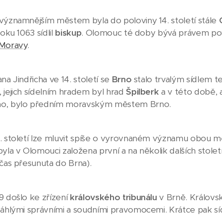
významnějším městem byla do poloviny 14. století stále
roku 1063 sídlil
biskup
. Olomouc té doby bývá právem pov
Moravy
.
na Jindřicha ve 14. století se
Brno
stalo trvalým sídlem t
, jejich sídelním hradem byl hrad
Špilberk
a v této době, 
o, bylo předním moravským městem Brno.
. století lze mluvit spíše o vyrovnaném významu obou měst
yla v Olomouci založena první a na několik dalších století
 čas přesunuta do Brna).
9 došlo ke zřízení
královského tribunálu
v Brně. Královs
sáhlými správními a soudními pravomocemi. Krátce pak sídl