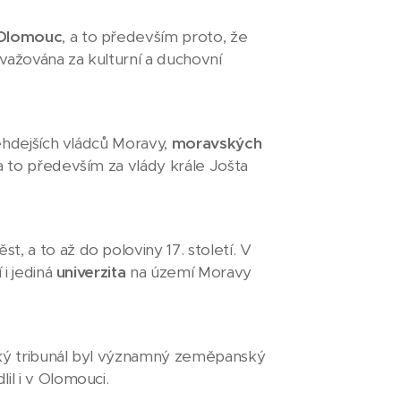
Olomouc
, a to především proto, že
ažována za kulturní a duchovní
ehdejších vládců Moravy,
moravských
a to především za vlády krále Jošta
, a to až do poloviny 17. století. V
 i jediná
univerzita
na území Moravy
ký tribunál byl významný zeměpanský
il i v Olomouci.