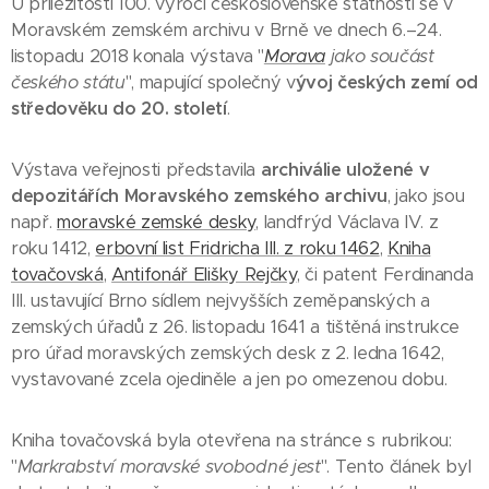
U příležitosti 100. výročí československé státnosti se v
Moravském zemském archivu v Brně ve dnech 6.–24.
listopadu 2018 konala výstava "
Morava
jako součást
českého státu
", mapující společný v
ývoj českých zemí od
středověku do 20. století
.
Výstava veřejnosti představila
archiválie uložené v
depozitářích Moravského zemského archivu
, jako jsou
např.
moravské zemské desky
, landfrýd Václava IV. z
roku 1412,
erbovní list Fridricha III. z roku 1462
,
Kniha
tovačovská
,
Antifonář Elišky Rejčky
, či patent Ferdinanda
III. ustavující Brno sídlem nejvyšších zeměpanských a
zemských úřadů z 26. listopadu 1641 a tištěná instrukce
pro úřad moravských zemských desk z 2. ledna 1642,
vystavované zcela ojediněle a jen po omezenou dobu.
Kniha tovačovská byla otevřena na stránce s rubrikou:
"
Markrabství moravské svobodné jest
". Tento článek byl