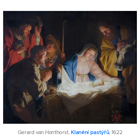
Gerard van Honthorst,
Klanění pastýřů
,
1622