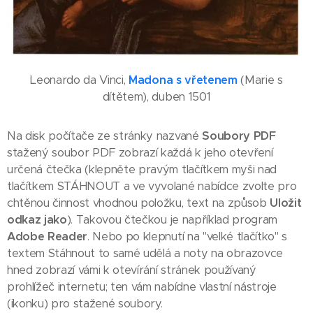
Leonardo da Vinci,
Madona s vřetenem
(Marie s
dítětem), duben 1501
Na disk počítače ze stránky nazvané
Soubory PDF
stažený soubor PDF zobrazí každá k jeho otevření
určená čtečka (klepněte pravým tlačítkem myši nad
tlačítkem STÁHNOUT a ve vyvolané nabídce zvolte pro
chtěnou činnost vhodnou položku, text na způsob
Uložit
odkaz jako
). Takovou čtečkou je například program
Adobe Reader
. Nebo po klepnutí na "velké tlačítko" s
textem Stáhnout to samé udělá a noty na obrazovce
hned zobrazí vámi k otevírání stránek používaný
prohlížeč internetu; ten vám nabídne vlastní nástroje
(ikonku) pro stažené soubory.