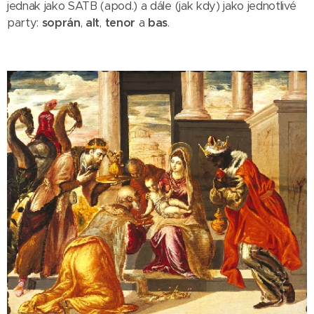
jednak jako SATB (apod.) a dále (jak kdy) jako jednotlivé
party:
soprán
,
alt
,
tenor
a
bas
.