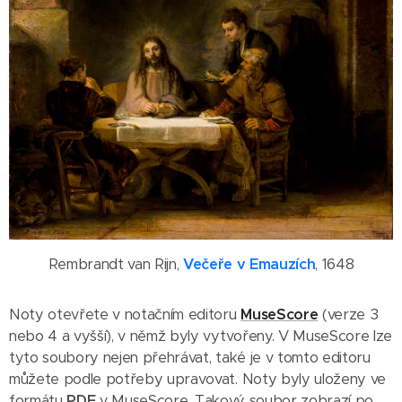
Rembrandt van Rijn,
Večeře v Emauzích
, 1648
Noty otevřete v notačním editoru
MuseScore
(verze 3
nebo 4 a vyšší), v němž byly vytvořeny. V MuseScore lze
tyto soubory nejen přehrávat, také je v tomto editoru
můžete podle potřeby upravovat. Noty byly uloženy ve
formátu
PDF
v MuseScore. Takový soubor zobrazí po