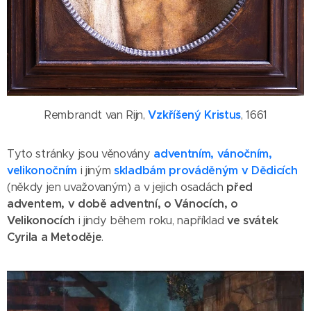
Rembrandt van Rijn,
Vzkříšený Kristus
, 1661
Tyto stránky jsou věnovány
adventním, vánočním,
velikonočním
i jiným
skladbám prováděným v Dědicích
(někdy jen uvažovaným) a v jejich osadách
před
adventem, v době adventní, o Vánocích, o
Velikonocích
i jindy během roku, například
ve svátek
Cyrila a Metoděje
.