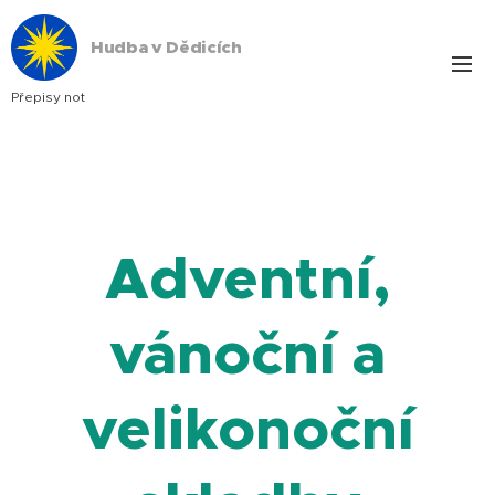
Hudba v Dědicích
Přepisy not
A
dventní,
vánoční a
velikonoční