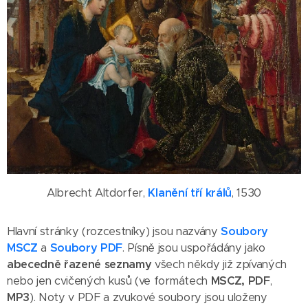
Albrecht Altdorfer,
Klanění tří králů
, 1530
Hlavní stránky (rozcestníky) jsou nazvány
Soubory
MSCZ
a
Soubory PDF
. Písně jsou uspořádány jako
abecedně řazené seznamy
všech někdy již zpívaných
nebo jen cvičených kusů (ve formátech
MSCZ,
PDF
,
MP3
). Noty v PDF a zvukové soubory jsou uloženy