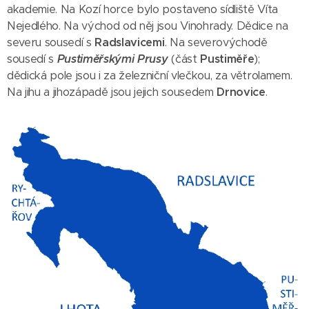
akademie. Na Kozí horce bylo postaveno sídliště Víta
Nejedlého. Na východ od něj jsou Vinohrady. Dědice na
severu sousedí s
Radslavicemi
. Na severovýchodě
sousedí s
Pustiměřskými Prusy
(část
Pustiměře
);
dědická pole jsou i za železniční vlečkou, za větrolamem.
Na jihu a jihozápadě jsou jejich sousedem
Drnovice
.