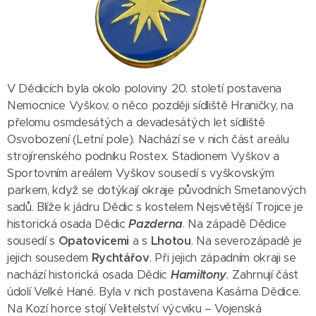
V Dědicích byla okolo poloviny 20. století postavena
Nemocnice Vyškov, o něco později sídliště Hraničky, na
přelomu osmdesátých a devadesátých let sídliště
Osvobození (Letní pole). Nachází se v nich část areálu
strojírenského podniku Rostex. Stadionem Vyškov a
Sportovním areálem Vyškov sousedí s vyškovským
parkem, když se dotýkají okraje původních Smetanových
sadů. Blíže k jádru Dědic s kostelem Nejsvětější Trojice je
historická osada Dědic
Pazderna
. Na západě Dědice
sousedí s
Opatovicemi
a s
Lhotou
. Na severozápadě je
jejich sousedem
Rychtářov
. Při jejich západním okraji se
nachází historická osada Dědic
Hamiltony
.
Zahrnují část
údolí Velké Hané. Byla v nich postavena Kasárna Dědice.
Na Kozí horce stojí Velitelství výcviku – Vojenská