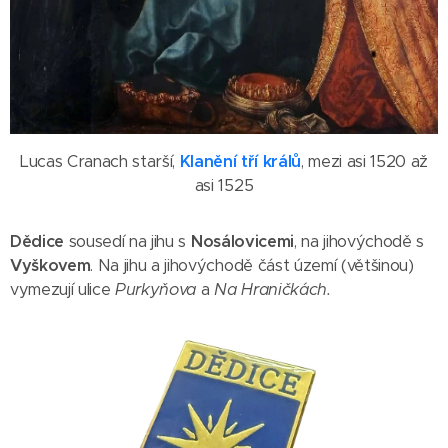
Lucas Cranach starší,
Klanění tří králů
, mezi asi 1520 až
asi 1525
Dědice
sousedí na jihu s
Nosálovicemi
, na jihovýchodě s
Vyškovem
. Na jihu a jihovýchodě část území (většinou)
vymezují ulice
Purkyňova
a
Na Hraničkách.