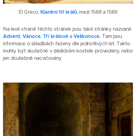
El Greco,
Klanění tří králů
, mezi 1568 a 1569
Na levé straně těchto stránek jsou také stránky nazvané
Advent
,
Vánoce
,
Tři králové
a
Velikonoce.
Tam jsou
informace o skladbách řazeny dle jednotlivých let. Takto
mohly být skutečně v dědickém kostele provedeny, nebo
jen zkušebně nacvičovány.