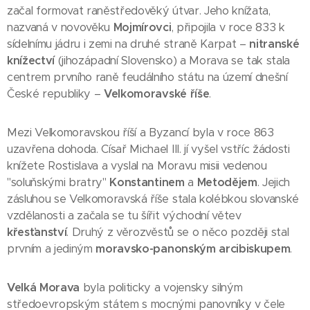
začal formovat raněstředověký útvar. Jeho knížata,
nazvaná v novověku
Mojmírovci
, připojila v roce 833 k
sídelnímu jádru i zemi na druhé straně Karpat –
nitranské
knížectví
(jihozápadní Slovensko) a Morava se tak stala
centrem prvního raně feudálního státu na území dnešní
České republiky –
Velkomoravské říše
.
Mezi Velkomoravskou říší a Byzancí byla v roce 863
uzavřena dohoda. Císař Michael III. jí vyšel vstříc žádosti
knížete Rostislava a vyslal na Moravu misii vedenou
"soluňskými bratry"
Konstantinem
a
Metodějem
. Jejich
zásluhou se Velkomoravská říše stala kolébkou slovanské
vzdělanosti a začala se tu šířit východní větev
křesťanství
. Druhý z věrozvěstů se o něco později stal
prvním a jediným
moravsko-panonským arcibiskupem
.
Velká Morava
byla politicky a vojensky silným
středoevropským státem s mocnými panovníky v čele