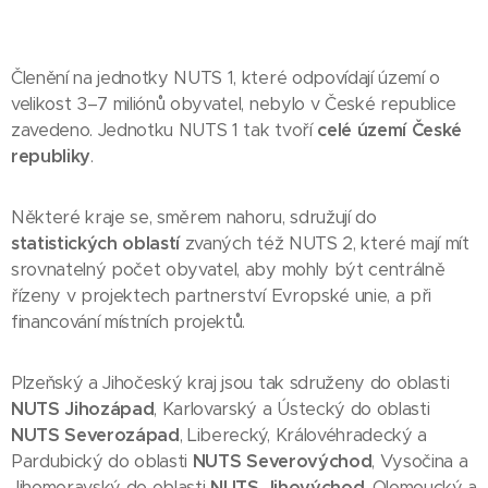
Členění na jednotky NUTS 1, které odpovídají území o
velikost 3–7 miliónů obyvatel, nebylo v České republice
zavedeno. Jednotku NUTS 1 tak tvoří
celé území České
republiky
.
Některé kraje se, směrem nahoru, sdružují do
statistických oblastí
zvaných též NUTS 2, které mají mít
srovnatelný počet obyvatel, aby mohly být centrálně
řízeny v projektech partnerství Evropské unie, a při
financování místních projektů.
Plzeňský a Jihočeský kraj jsou tak sdruženy do oblasti
NUTS Jihozápad
, Karlovarský a Ústecký do oblasti
NUTS Severozápad
, Liberecký, Královéhradecký a
Pardubický do oblasti
NUTS Severovýchod
, Vysočina a
Jihomoravský do oblasti
NUTS Jihovýchod
, Olomoucký a