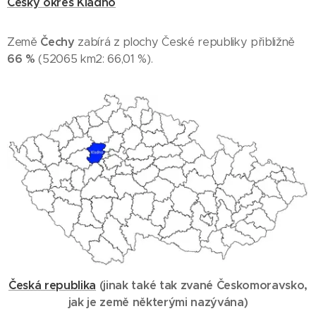
Český okres Kladno
Země
Čechy
zabírá z plochy České republiky přibližně
66 %
(52065 km2: 66,01 %).
Česká republika
(
jinak také
tak zvané Českomoravsko
,
jak je země některými nazývána
)