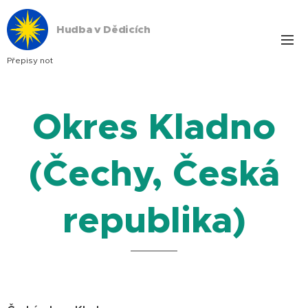
Hudba v Dědicích
Přepisy not
Okres Kladno
(Čechy, Česká
republika)