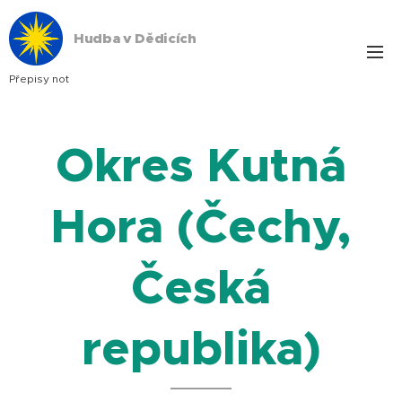
Hudba v Dědicích
Přepisy not
Okres Kutná
Hora (Čechy,
Česká
republika)