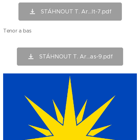
STÁHNOUT T. Ar...lt-7.pdf
Tenor a bas
STÁHNOUT T. Ar...as-9.pdf