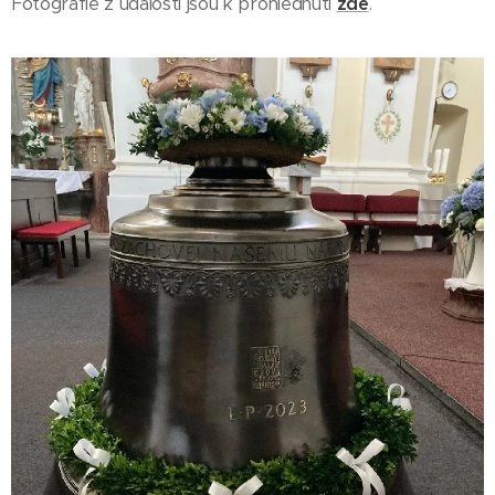
Fotografie z události jsou k prohlédnutí
zde
.