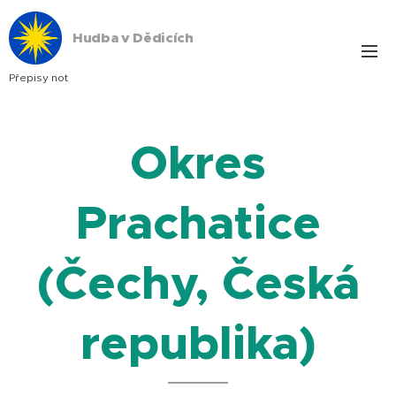
Hudba v Dědicích
Přepisy not
Okres
Prachatice
(Čechy, Česká
republika)