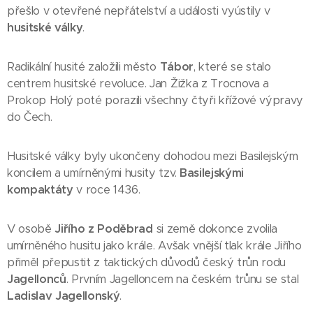
přešlo v otevřené nepřátelství a události vyústily v
husitské války
.
Radikální husité založili město
Tábor
, které se stalo
centrem husitské revoluce. Jan Žižka z Trocnova a
Prokop Holý poté porazili všechny čtyři křížové výpravy
do Čech.
Husitské války byly ukončeny dohodou mezi Basilejským
koncilem a umírněnými husity tzv.
Basilejskými
kompaktáty
v roce 1436.
V osobě
Jiřího z Poděbrad
si země dokonce zvolila
umírněného husitu jako krále. Avšak vnější tlak krále Jiřího
přiměl přepustit z taktických důvodů český trůn rodu
Jagellonců
. Prvním Jagelloncem na českém trůnu se stal
Ladislav Jagellonský
.