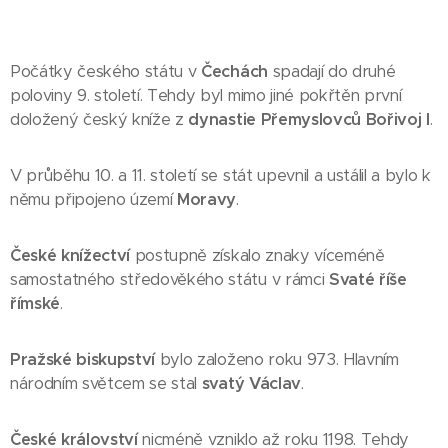
Počátky českého státu v
Čechách
spadají do druhé
poloviny 9. století. Tehdy byl mimo jiné pokřtěn první
doložený český kníže z
dynastie Přemyslovců
Bořivoj I
.
V průběhu 10. a 11. století se stát upevnil a ustálil a bylo k
němu připojeno území
Moravy
.
České knížectví
postupně získalo znaky víceméně
samostatného středověkého státu v rámci
Svaté říše
římské
.
Pražské biskupství
bylo založeno roku 973. Hlavním
národním světcem se stal
svatý Václav
.
České království
nicméně vzniklo až roku 1198. Tehdy