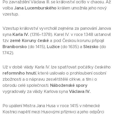
Po zavraždění Václava III. se království ocitlo v chaosu. Až
volba
Jana Lucemburského
králem umožnila jeho nový
vzestup.
Vzestup království vyvrcholil zejména za panování Janova
syna
Karla IV.
(1316–1378). Karel IV. v roce 1348 ustanovil
tzv.
země Koruny české
a pod Českou korunu připojil
Braniborsko
(do 1415),
Lužice
(do 1635) a
Slezsko
(do
1742).
Už v době vlády Karla IV. lze spatřovat počátky českého
reformního hnutí
, které usilovalo o prohloubení osobní
zbožnosti a o nápravu zesvětštělé církve, a tím i o
obrodu celé společnosti.
Náboženské spory
vygradovaly za vlády Karlova syna
Václava IV.
Po upálení Mistra Jana Husa v roce 1415 v německé
Kostnici napětí mezi Husovými příznivci a jeho odpůrci