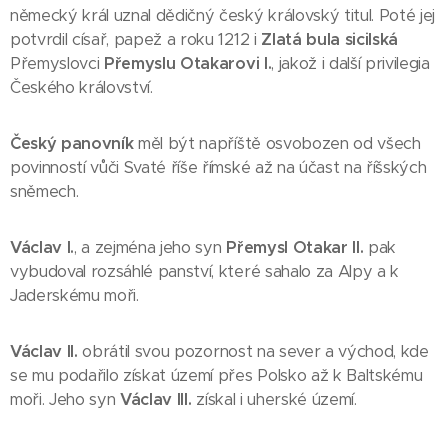
německý král uznal dědičný český královský titul. Poté jej
potvrdil císař, papež a roku 1212 i
Zlatá bula sicilská
Přemyslovci
Přemyslu Otakarovi I.
, jakož i další privilegia
Českého království.
Český panovník
měl být napříště osvobozen od všech
povinností vůči Svaté říše římské až na účast na říšských
sněmech.
Václav I.
, a zejména jeho syn
Přemysl Otakar II.
pak
vybudoval rozsáhlé panství, které sahalo za Alpy a k
Jaderskému moři.
Václav II.
obrátil svou pozornost na sever a východ, kde
se mu podařilo získat území přes Polsko až k Baltskému
moři. Jeho syn
Václav III.
získal i uherské území.