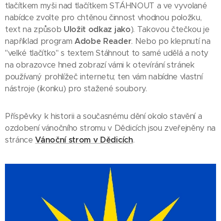
tlačítkem myši nad tlačítkem STÁHNOUT a ve vyvolané
nabídce zvolte pro chtěnou činnost vhodnou položku,
text na způsob
Uložit odkaz jako
). Takovou čtečkou je
například program
Adobe Reader
. Nebo po klepnutí na
"velké tlačítko" s textem Stáhnout to samé udělá a noty
na obrazovce hned zobrazí vámi k otevírání stránek
používaný prohlížeč internetu; ten vám nabídne vlastní
nástroje (ikonku) pro stažené soubory.
Příspěvky k historii a současnému dění okolo stavění a
ozdobení vánočního stromu v Dědicích jsou zveřejněny na
stránce
Vánoční strom v Dědicích
.