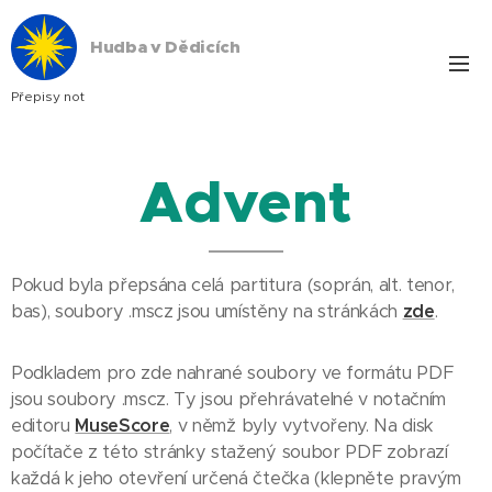
Hudba v Dědicích
Přepisy not
Advent
Pokud byla přepsána celá partitura (soprán, alt. tenor,
bas), soubory .mscz jsou umístěny na stránkách
zde
.
Podkladem pro zde nahrané soubory ve formátu PDF
jsou soubory .mscz. Ty jsou přehrávatelné v notačním
editoru
MuseScore
, v němž byly vytvořeny. Na disk
počítače z této stránky stažený soubor PDF zobrazí
každá k jeho otevření určená čtečka (klepněte pravým