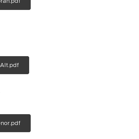
rán.pdf
Alt.pdf
t
nor.pdf