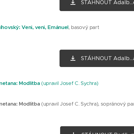
STÁHNOUT Adalb...o
íhovský: Veni, veni, Emánuel
, basový part
STÁHNOUT Adalb...a
metana: Modlitba
(upravil Josef C. Sychra
)
metana: Modlitba
(upravil Josef C. Sychra), sopránový pa