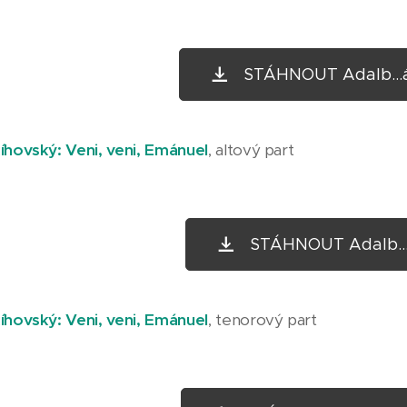
STÁHNOUT Adalb...á
íhovský: Veni, veni, Emánuel
, altový part
STÁHNOUT Adalb...l
íhovský: Veni, veni, Emánuel
, tenorový part