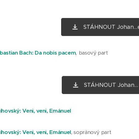
STÁHNOUT Johan...e
bastian Bach: Da nobis pacem
,
basový part
STÁHNOUT Johan... 
íhovský: Veni, veni, Emánuel
íhovský: Veni, veni, Emánuel
, sopránový part