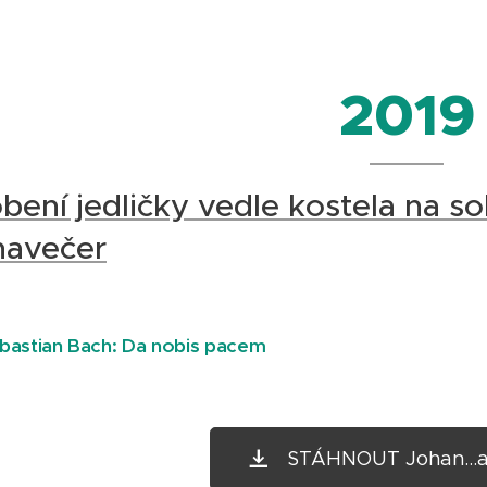
2019
ení jedličky vedle kostela na so
navečer
bastian Bach: Da nobis pacem
STÁHNOUT Johan...