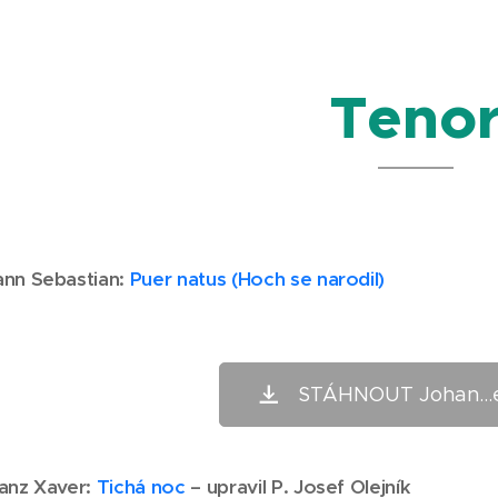
Teno
nn Sebastian
:
Puer natus (Hoch se narodil)
STÁHNOUT Johan...e
anz Xaver
:
Tichá noc
– upravil P. Josef Olejník