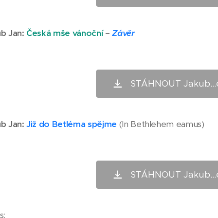
b Jan
:
Česká mše vánoční
–
Závěr
STÁHNOUT Jakub...
b Jan
:
Již do Betléma spějme
(In Bethlehem eamus)
STÁHNOUT Jakub...
s: