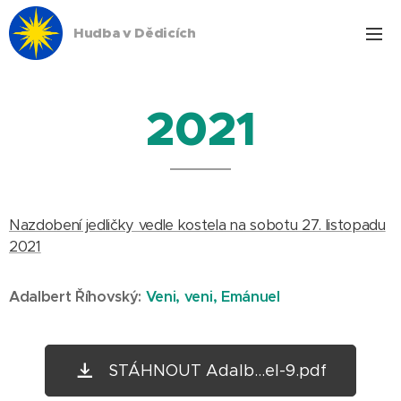
Hudba v Dědicích
2021
Nazdobení jedličky vedle kostela na sobotu 27. listopadu
2021
Adalbert Říhovský:
Veni, veni, Emánuel
STÁHNOUT Adalb...el-9.pdf