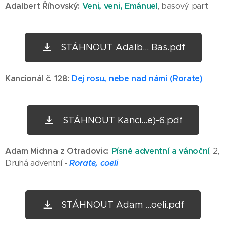
Adalbert Říhovský:
Veni, veni, Emánuel
, basový part
STÁHNOUT Adalb... Bas.pdf
Kancionál č. 128:
Dej rosu, nebe nad námi (Rorate)
STÁHNOUT Kanci...e)-6.pdf
Adam Michna z Otradovic:
Písně adventní a vánoční
, 2,
Druhá adventní -
Rorate, coeli
STÁHNOUT Adam ...oeli.pdf