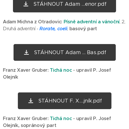
STÁHNOUT Adam ...enor.pdf
Adam Michna z Otradovic:
Písně adventní a vánoční
, 2,
Druhá adventní -
Rorate, coeli
,
basový part
STÁHNOUT Adam ... Bas.pdf
Franz Xaver Gruber:
Tichá noc
- upravil P. Josef
Olejník
STÁHNOUT F. X....jník.pdf
Franz Xaver Gruber:
Tichá noc
- upravil P. Josef
Olejník, sopránový part