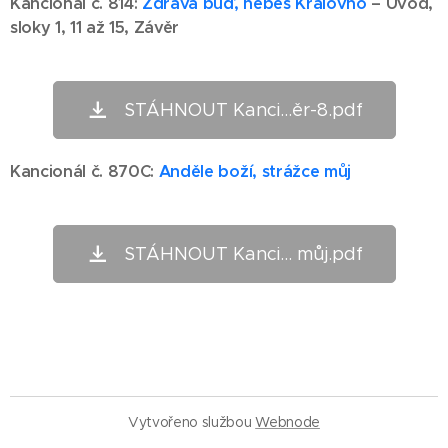
Kancionál č. 814:
Zdráva buď, nebes Královno
– Úvod,
sloky 1, 11 až 15, Závěr
STÁHNOUT Kanci...ěr-8.pdf
Kancionál č. 870C:
Anděle boží, strážce můj
STÁHNOUT Kanci... můj.pdf
Vytvořeno službou
Webnode