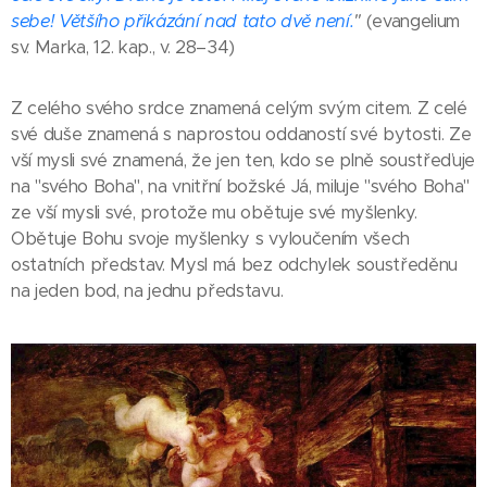
sebe! Většího přikázání nad tato dvě není.
"
(evangelium
sv. Marka, 12. kap., v. 28–34)
Z celého svého srdce znamená celým svým citem. Z celé
své duše znamená s naprostou oddaností své bytosti. Ze
vší mysli své znamená, že jen ten, kdo se plně soustřeďuje
na "svého Boha", na vnitřní božské Já, miluje "svého Boha"
ze vší mysli své, protože mu obětuje své myšlenky.
Obětuje Bohu svoje myšlenky s vyloučením všech
ostatních představ. Mysl má bez odchylek soustředěnu
na jeden bod, na jednu představu.