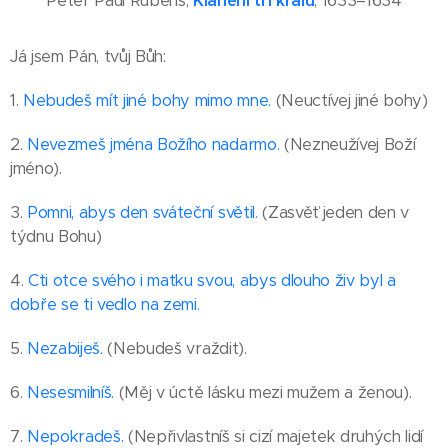
Peter Paul Rubens,
Klanění tří králů
, 1633–1634
Já jsem Pán, tvůj Bůh:
1.
Nebudeš mít jiné bohy mimo mne.
(Neuctívej jiné bohy)
2.
Nevezmeš jména Božího nadarmo.
(Nezneužívej Boží
jméno).
3.
Pomni, abys den sváteční světil.
(Zasvěť jeden den v
týdnu Bohu)
4.
Cti otce svého i matku svou, abys dlouho živ byl a
dobře se ti vedlo na zemi.
5.
Nezabiješ.
(Nebudeš vraždit).
6.
Nesesmilníš.
(Měj v úctě lásku mezi mužem a ženou).
7.
Nepokradeš.
(Nepřivlastníš si cizí majetek druhých lidí