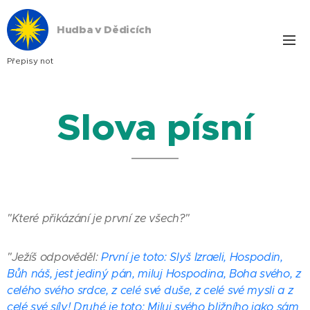
Hudba v Dědicích
Přepisy not
Slova písní
"Které přikázání je první ze všech?"
"Ježíš odpověděl:
První je toto: Slyš Izraeli, Hospodin,
Bůh náš, jest jediný pán, miluj Hospodina, Boha svého, z
celého svého srdce, z celé své duše, z celé své mysli a z
celé své síly! Druhé je toto: Miluj svého bližního jako sám