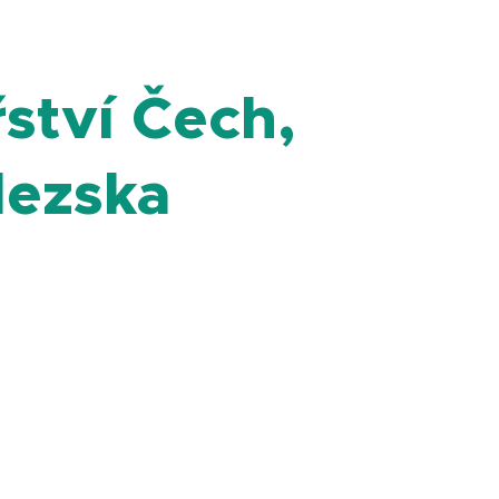
ství Čech,
lezska