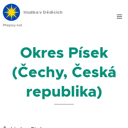
Hudba v Dědicích
Přepisy not
Okres Písek
(Čechy, Česká
republika)