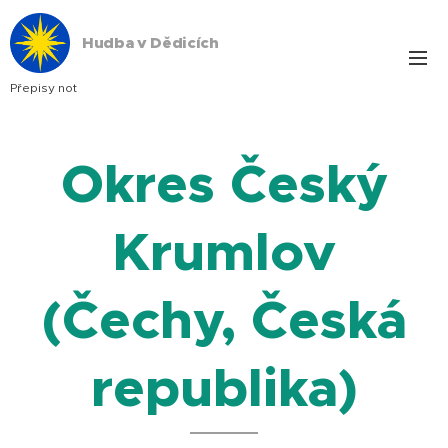
Hudba v Dědicích
Přepisy not
Okres Český
Krumlov
(Čechy, Česká
republika)