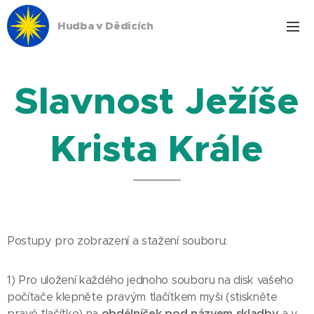
Hudba v Dědicích
Slavnost Ježíše
Krista Krále
Postupy pro zobrazení a stažení souboru:
1) Pro uložení každého jednoho souboru na disk vašeho
počítače klepněte pravým tlačítkem myši (stiskněte
pravé tlačítko) na
obdélníček pod názvem skladby
a v