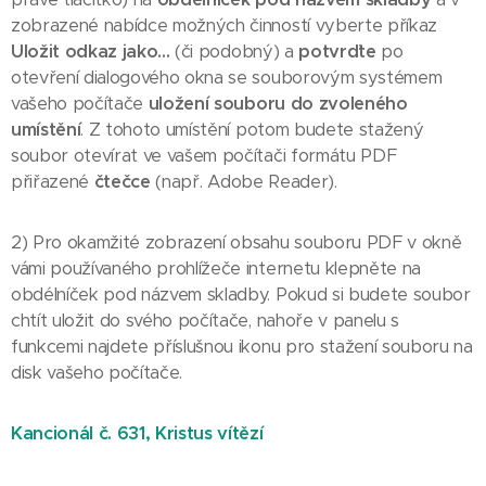
zobrazené nabídce možných činností vyberte příkaz
Uložit odkaz jako...
(či podobný) a
potvrďte
po
otevření dialogového okna se souborovým systémem
vašeho počítače
uložení souboru do zvoleného
umístění
. Z tohoto umístění potom budete stažený
soubor otevírat ve vašem počítači formátu PDF
přiřazené
čtečce
(např. Adobe Reader).
2) Pro okamžité zobrazení obsahu souboru PDF v okně
vámi používaného prohlížeče internetu klepněte na
obdélníček pod názvem skladby. Pokud si budete soubor
chtít uložit do svého počítače, nahoře v panelu s
funkcemi najdete příslušnou ikonu pro stažení souboru na
disk vašeho počítače.
Kancionál č. 631, Kristus vítězí