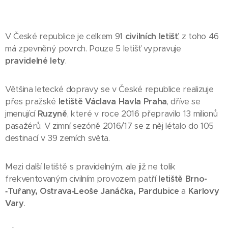
V České republice je celkem 91
civilních letišť
, z toho 46
má zpevněný povrch. Pouze 5 letišť vypravuje
pravidelné lety
.
Většina letecké dopravy se v České republice realizuje
přes pražské
letiště Václava Havla Praha
, dříve se
jmenující
Ruzyně
, které v roce 2016 přepravilo 13 milionů
pasažérů. V zimní sezóně 2016/17 se z něj létalo do 105
destinací v 39 zemích světa.
Mezi další letiště s pravidelným, ale již ne tolik
frekventovaným civilním provozem patří
letiště Brno­
‑Tuřany, Ostrava­‑Leoše Janáčka, Pardubice
a
Karlovy
Vary
.