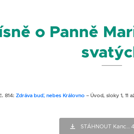
ísně o Panně Mari
svatýc
č. 814:
Zdráva buď, nebes Královno
– Úvod, sloky 1, 11 a
STÁHNOUT Kanc... 4