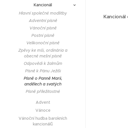
Kancionál
Hlavní společné modlitby
Kancionál
Adventní písně
Vánoční písně
Postní písně
Velikonoční písně
Zpěvy ke mši, ordinária a
obecné mešní písně
Odpovědi k žalmům
Písně k Pánu Ježíši
Písně o Panně Marii,
andělech a svatých
Písně příležitostné
Advent
Vánoce
Vánoční hudba barokních
kancionálů