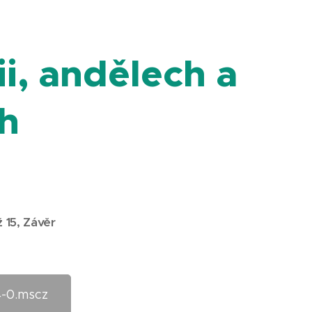
i, andělech a
h
ž 15, Závěr
-0.mscz