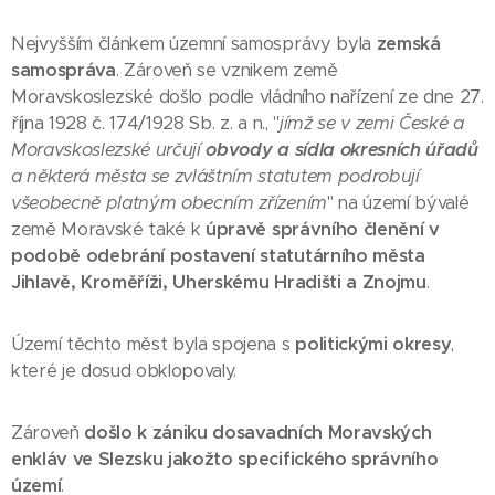
Nejvyšším článkem územní samosprávy byla
zemská
samospráva
. Zároveň se vznikem země
Moravskoslezské došlo podle vládního nařízení ze dne 27.
října 1928 č. 174/1928 Sb. z. a n., "
jímž se v zemi České a
Moravskoslezské určují
obvody a sídla okresních úřadů
a některá města se zvláštním statutem podrobují
všeobecně platným obecním zřízením
" na území bývalé
země Moravské také k
úpravě správního členění v
podobě odebrání postavení statutárního města
Jihlavě, Kroměříži, Uherskému Hradišti a Znojmu
.
Území těchto měst byla spojena s
politickými okresy
,
které je dosud obklopovaly.
Zároveň
došlo k zániku dosavadních Moravských
enkláv ve Slezsku jakožto specifického správního
území
.