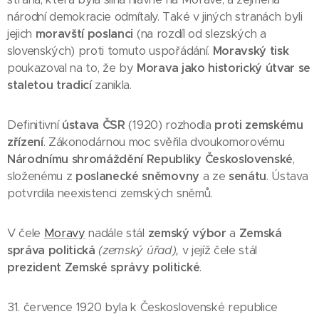
národní demokracie odmítaly. Také v jiných stranách byli
jejich
moravští poslanci
(na rozdíl od slezských a
slovenských) proti tomuto uspořádání.
Moravský tisk
poukazoval na to, že by
Morava jako historický útvar se
staletou tradicí
zanikla.
Definitivní
ústava ČSR
(1920) rozhodla
proti zemskému
zřízení
. Zákonodárnou moc svěřila dvoukomorovému
Národnímu shromáždění Republiky Československé
,
složenému z
poslanecké sněmovny
a ze
senátu
. Ústava
potvrdila neexistenci zemských sněmů.
V čele
Moravy
nadále stál
zemský výbor
a
Zemská
správa politická
(zemský úřad),
v jejíž čele stál
prezident Zemské správy politické
.
31. července 1920 byla k Československé republice