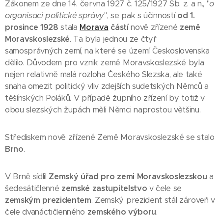
Zákonem ze dne 14. června 1927 č. 125/1927 Sb. z. a n., "
o
organisaci politické správy
", se pak s účinností
od 1.
prosince 1928
stala
Morava
částí
nově zřízené
země
Moravskoslezské
. Ta byla jednou ze čtyř
samosprávných zemí, na které se území Československa
dělilo. Důvodem pro vznik země Moravskoslezské byla
nejen relativně malá rozloha Českého Slezska, ale také
snaha omezit politický vliv zdejších sudetských Němců a
těšínských Poláků. V případě župního zřízení by totiž v
obou slezských župách měli Němci naprostou většinu.
Střediskem nově zřízené Země Moravskoslezské se stalo
Brno
.
V Brně sídlil
Zemský úřad pro zemi Moravskoslezskou
a
šedesátičlenné
zemské zastupitelstvo
v čele se
zemským prezidentem
. Zemský prezident stál zároveň v
čele dvanáctičlenného
zemského výboru
.