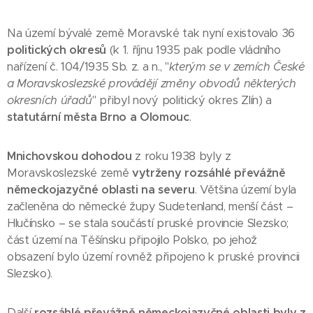
Na území bývalé země Moravské tak nyní existovalo 36
politických okresů
(k 1. říjnu 1935 pak podle vládního
nařízení č. 104/1935 Sb. z. a n., "
kterým se v zemích České
a Moravskoslezské provádějí změny obvodů některých
okresních úřadů
" přibyl nový politický okres Zlín) a
statutární města Brno a Olomouc
.
Mnichovskou dohodou
z roku 1938 byly z
Moravskoslezské země
vytrženy rozsáhlé převážně
německojazyčné oblasti na severu
. Většina území byla
začleněna do německé župy Sudetenland, menší část –
Hlučínsko – se stala součástí pruské provincie Slezsko;
část území na Těšínsku připojilo Polsko, po jehož
obsazení bylo území rovněž připojeno k pruské provincii
Slezsko).
Další
rozsáhlé převážně německojazyčné oblasti byly
z