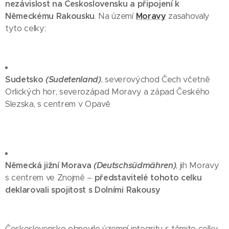
nezávislost na Československu a připojení k
Německému Rakousku
. Na území
Moravy
zasahovaly
tyto celky:
Sudetsko
(Sudetenland)
, severovýchod Čech včetně
Orlických hor, severozápad Moravy a západ Českého
Slezska, s centrem v Opavě
Německá jižní Morava
(Deutschsüdmähren)
, jih Moravy
s centrem ve Znojmě –
představitelé tohoto celku
deklarovali spojitost s Dolními Rakousy
Československo obnovilo územní integritu s těmito celky