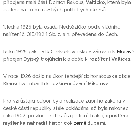
připojena malá část Dolních Rakous,
Valticko
, která byla
začleněna do moravských politických okresů.
1. ledna 1925 byla osada Nedvězíčko podle vládního
nařízení č. 315/1924 Sb. z. a n. převedena do Čech.
Roku 1925 pak byl k Československu a zároveň k
Moravě
připojen
Dyjský trojúhelník
a došlo k
rozšíření Valticka
.
V roce 1926 došlo na úkor tehdejší dolnorakouské obce
Kleinschweinbarth k
rozšíření území Mikulova
.
Pro vzrůstající odpor byla realizace župního zákona v
české části republiky stále odkládána, až byla nakonec
roku 1927, po vlně protestů a petičních akcí,
opuštěna
myšlenka nahradit historické
země
župami
.