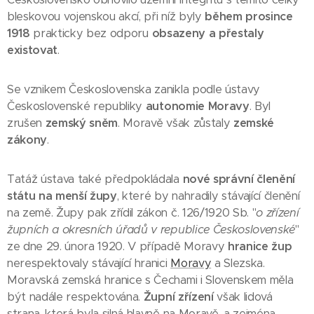
bleskovou vojenskou akcí, při níž byly
během prosince
1918
prakticky bez odporu
obsazeny a přestaly
existovat
.
Se vznikem Československa zanikla podle ústavy
Československé republiky
autonomie Moravy
. Byl
zrušen
zemský sněm
. Moravě však zůstaly
zemské
zákony
.
Tatáž ústava také předpokládala
nové správní členění
státu na menší župy
, které by nahradily stávající členění
na země. Župy pak zřídil zákon č. 126/1920 Sb. "
o zřízení
župních a okresních úřadů v republice Československé
"
ze dne 29. února 1920. V případě Moravy
hranice žup
nerespektovaly stávající hranici
Moravy
a Slezska.
Moravská zemská hranice s Čechami i Slovenskem měla
být nadále respektována.
Župní zřízení
však lidová
strana, která byla silná hlavně na Moravě, a zejména