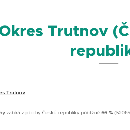
Okres Trutnov (Č
republi
es Trutnov
hy
zabírá z plochy České republiky přibližně
66 %
(52065 