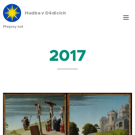
Hudba v Dědicích
Přepisy not
2017