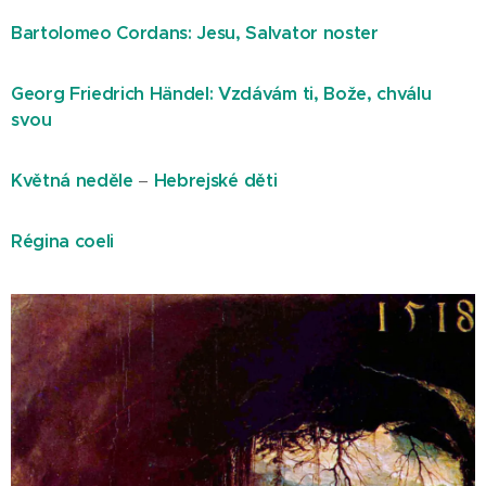
Bartolomeo Cordans: Jesu, Salvator noster
Georg Friedrich Händel: Vzdávám ti, Bože, chválu
svou
Květná neděle
–
Hebrejské děti
Régina coeli