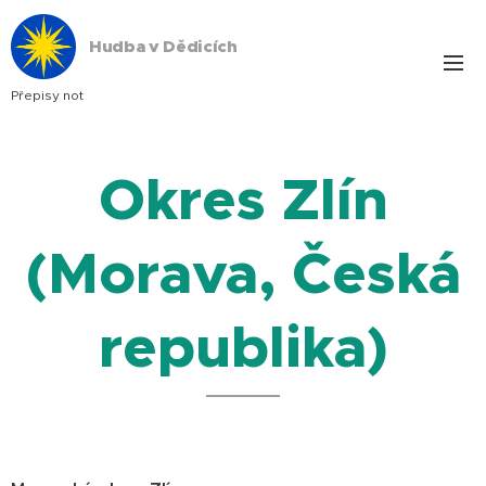
Hudba v Dědicích
Přepisy not
Okres Zlín
(Morava, Česká
republika)