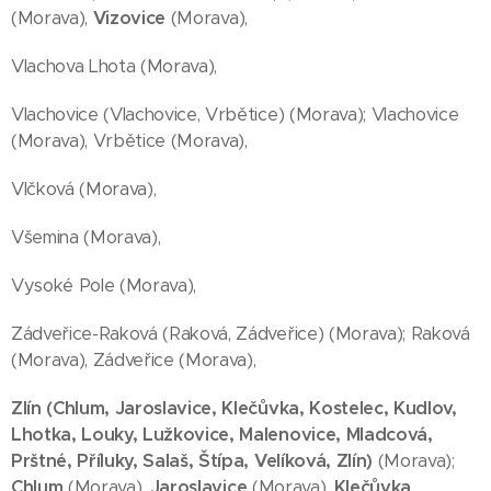
(Morava),
Vizovice
(Morava),
Vlachova Lhota (Morava),
Vlachovice (Vlachovice, Vrbětice) (Morava); Vlachovice
(Morava), Vrbětice (Morava),
Vlčková (Morava),
Všemina (Morava),
Vysoké Pole (Morava),
Zádveřice-Raková (Raková, Zádveřice) (Morava); Raková
(Morava), Zádveřice (Morava),
Zlín (Chlum, Jaroslavice, Klečůvka, Kostelec, Kudlov,
Lhotka, Louky, Lužkovice, Malenovice, Mladcová,
Prštné, Příluky, Salaš, Štípa, Velíková, Zlín)
(Morava);
Chlum
(Morava),
Jaroslavice
(Morava),
Klečůvka