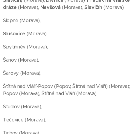
Slavičín
)
(Morava);
Divnice
(Morava),
Hrádek na Vlárské
dráze
(Morava),
Nevšová
(Morava),
Slavičín
(Morava),
Slopné (Morava),
Slušovice
(Morava),
Spytihněv (Morava),
Šanov (Morava),
Šarovy (Morava),
Štítná nad Vláří-Popov (Popov, Štítná nad Vláří) (Morava);
Popov (Morava), Štítná nad Vláří (Morava),
Študlov (Morava),
Tečovice (Morava),
Tichov (Morava),