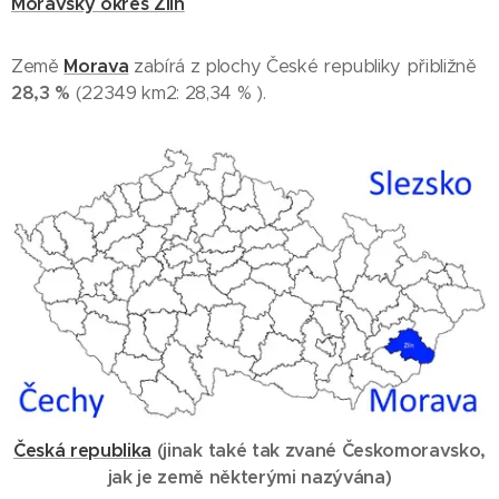
Moravský okres Zlín
Země
Morava
zabírá z plochy České republiky přibližně
28,3 %
(22349 km2: 28,34 % ).
Česká republika
(
jinak také tak zvané Českomoravsko,
jak je země některými nazývána
)