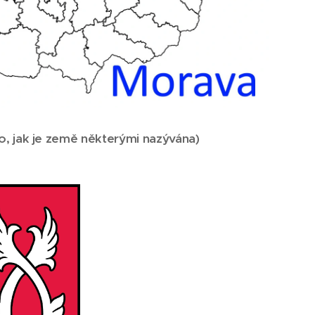
o, jak je země některými nazývána
)