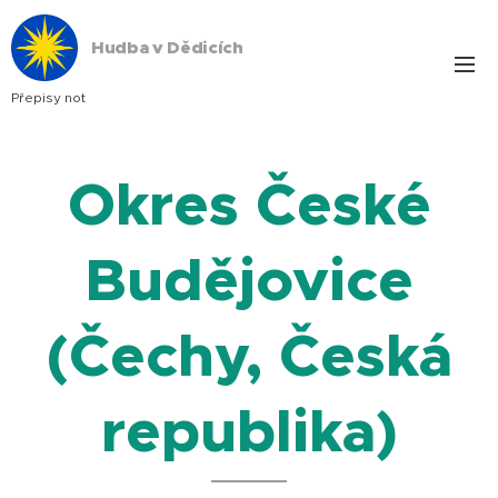
Hudba v Dědicích
Přepisy not
Okres České
Budějovice
(Čechy, Česká
republika)