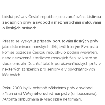
Lidská práva v České republice jsou zaručována
Listinou
základních práv a svobod
a
mezinárodními smlouvami
o lidských právech
.
Přesto se vyskytují
případy porušování lidských práv
jako diskriminace romských dětí, kvůli kterým Evropská
komise požádala Českou republiku o podání vysvětlení,
nebo nezákonné sterilizace romských žen, za které se
vláda omluvila. Dochází také k porušování lidských práv v
některých zařízeních pro seniory a v psychiatrických
léčebnách.
Roku 2000 byl k ochraně základních práv a svobod
zřízen úřad
Veřejného ochránce práv
(ombudsmana).
Autorita ombudmana je však spíše neformální.