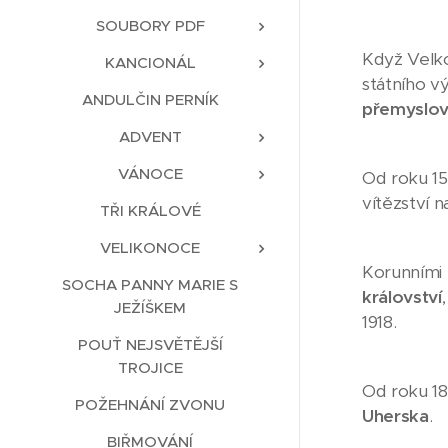
SOUBORY PDF
Když Velk
KANCIONÁL
státního v
ANDULČIN PERNÍK
přemyslov
ADVENT
VÁNOCE
Od roku 1
vítězství 
TŘI KRÁLOVÉ
VELIKONOCE
Korunními 
SOCHA PANNY MARIE S
království
JEŽÍŠKEM
1918.
POUŤ NEJSVĚTĚJŠÍ
TROJICE
Od roku 18
POŽEHNÁNÍ ZVONU
Uherska
.
BIŘMOVÁNÍ