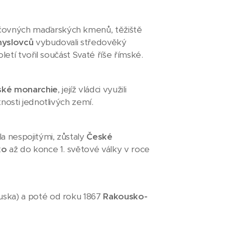
čovných maďarských kmenů, těžiště
yslovců
vybudovali středověký
letí tvořil součást Svaté říše římské.
ské monarchie
, jejíž vládci využili
nosti jednotlivých zemí.
 nespojitými, zůstaly
České
ko
až do konce 1. světové války v roce
ska) a poté od roku 1867
Rakousko-