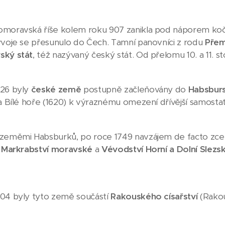
omoravská říše kolem roku 907 zanikla pod náporem ko
ývoje se přesunulo do Čech. Tamní panovníci z rodu
Přem
ský stát
, též nazývaný český stát. Od přelomu 10. a 11. sto
526 byly
české země
postupně začleňovány do
Habsbur
na Bílé hoře (1620) k výraznému omezení dřívější samostat
zeměmi Habsburků, po roce 1749 navzájem de facto zcela
,
Markrabství moravské
a
Vévodství Horní a Dolní Slezs
04 byly tyto země součástí
Rakouského císařství
(Rakou