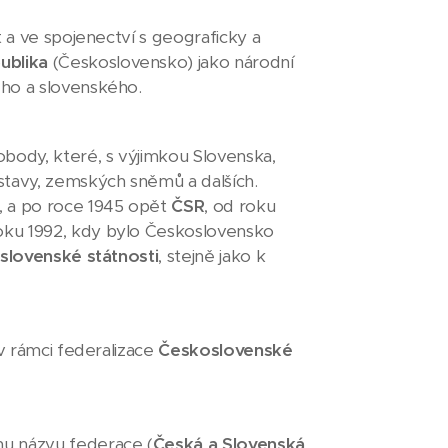
t a ve spojenectví s geograficky a
ublika
(Československo) jako národní
ého a slovenského.
body, které, s výjimkou Slovenska,
tavy, zemských sněmů a dalších.
, a po roce 1945 opět
ČSR
, od roku
ku 1992, kdy bylo Československo
oslovenské státnosti
, stejně jako k
 v rámci federalizace
Československé
nu názvu federace (
Česká a Slovenská