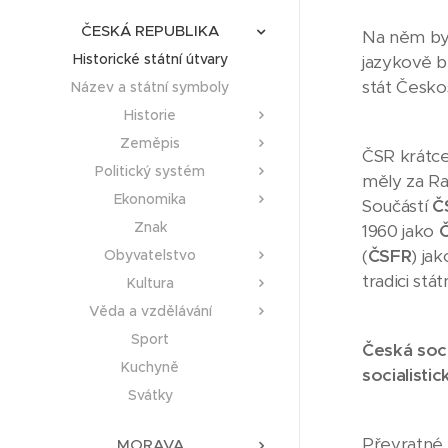
ČESKÁ REPUBLIKA
Na něm byl
Historické státní útvary
jazykově 
stát Česko
Název a státní symboly
Historie
Zeměpis
ČSR krátce
Politický systém
měly za Ra
Ekonomika
Součástí
Č
Znak
1960 jako
(
ČSFR
) ja
Obyvatelstvo
tradici stá
Kultura
Věda a vzdělávání
Sport
Česká soci
Kuchyně
socialistic
Svátky
Převratné 
MORAVA