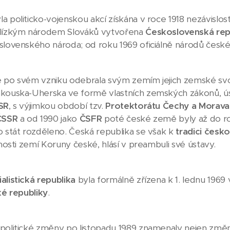
a politicko-vojenskou akcí získána v roce 1918 nezávislos
blízkým národem Slováků vytvořena
Ćeskoslovenská rep
slovenského národa; od roku 1969 oficiálně národů česk
 po svém vzniku odebrala svým zemím jejich zemské svo
kouska-Uherska ve formě vlastních zemských zákonů, ús
SR
, s výjimkou období tzv.
Protektorátu Čechy a Morava
ČSSR
a od 1990 jako
ČSFR
poté české země byly až do ro
ko stát rozděleno. Česká republika se však k
tradici česk
tnosti zemí Koruny české, hlásí v preambuli své ústavy.
alistická republika
byla formálně zřízena k 1. lednu 1969
ké republiky
.
politické změny po listopadu 1989 znamenaly nejen změ