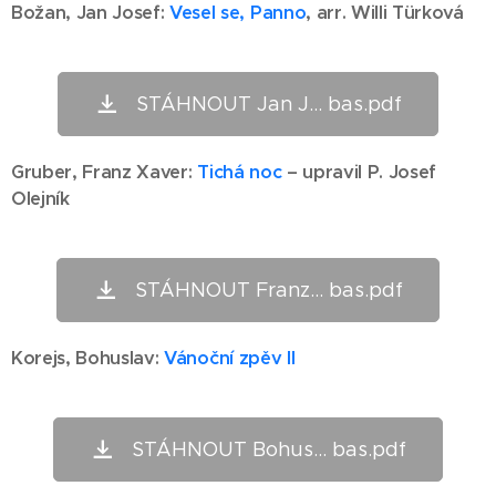
Božan, Jan Josef:
Vesel se, Panno
, arr. Willi Türková
STÁHNOUT Jan J... bas.pdf
Gruber,
Franz Xaver
:
Tichá noc
– upravil P. Josef
Olejník
STÁHNOUT Franz... bas.pdf
Korejs,
Bohuslav
:
Vánoční zpěv II
STÁHNOUT Bohus... bas.pdf