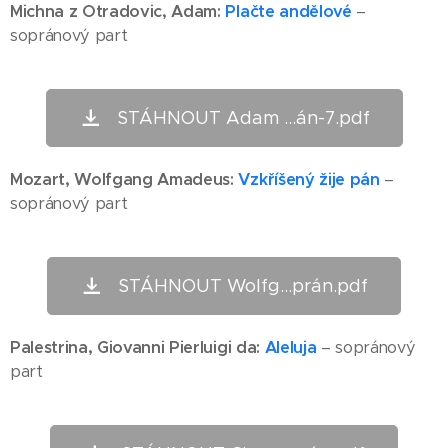
Michna z Otradovic, Adam:
Plačte andělové
–
sopránový part
STÁHNOUT Adam ...án-7.pdf
Mozart, Wolfgang Amadeus:
Vzkříšený žije pán
–
sopránový part
STÁHNOUT Wolfg...prán.pdf
Palestrina,
Giovanni Pierluigi da
:
Aleluja
– sopránový
part