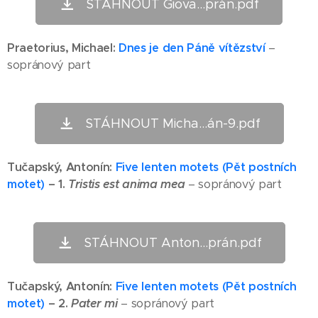
STÁHNOUT Giova...prán.pdf
Praetorius, Michael:
Dnes je den Páně vítězství
–
sopránový part
STÁHNOUT Micha...án-9.pdf
Tučapský
, Antonín:
Five lenten motets (Pět postních
motet)
– 1.
Tristis est anima mea
– sopránový part
STÁHNOUT Anton...prán.pdf
Tučapský
, Antonín:
Five lenten motets (Pět postních
motet)
– 2.
Pater mi
– sopránový part