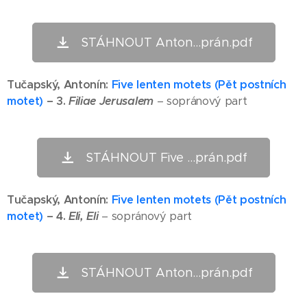
STÁHNOUT Anton...prán.pdf
Tučapský
, Antonín:
Five lenten motets (Pět postních
motet)
– 3.
Filiae Jerusalem
– sopránový part
STÁHNOUT Five ...prán.pdf
Tučapský
, Antonín:
F
ive lenten motets (Pět postních
motet)
– 4.
Eli, Eli
– sopránový part
STÁHNOUT Anton...prán.pdf