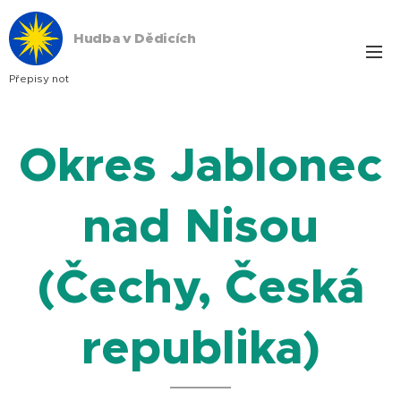
Hudba v Dědicích
Přepisy not
Okres Jablonec
nad Nisou
(Čechy, Česká
republika)