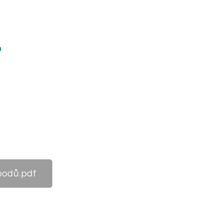
r
bodů.pdf