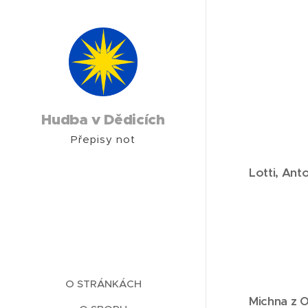
Hudba v Dědicích
Přepisy not
Lotti
, Ant
O STRÁNKÁCH
Michna z 