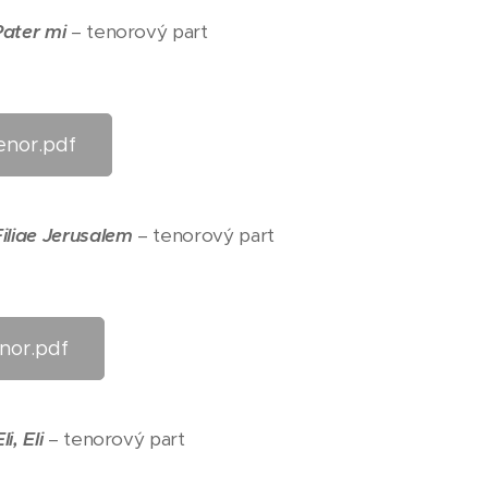
Pater mi
– tenorový part
nor.pdf
Filiae Jerusalem
– tenorový part
nor.pdf
li, Eli
– tenorový part