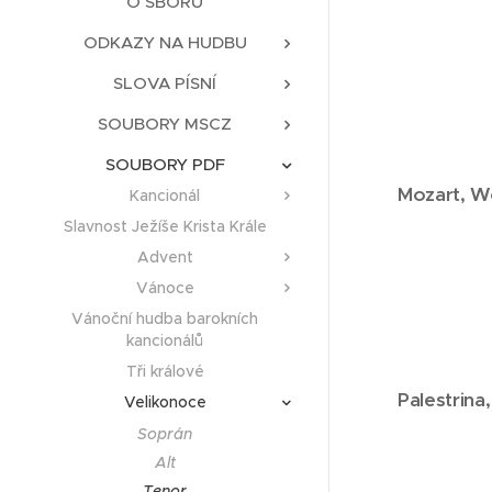
O SBORU
ODKAZY NA HUDBU
SLOVA PÍSNÍ
SOUBORY MSCZ
SOUBORY PDF
Mozart, W
Kancionál
Slavnost Ježíše Krista Krále
Advent
Vánoce
Vánoční hudba barokních
kancionálů
Tři králové
Palestrina
Velikonoce
Soprán
Alt
Tenor