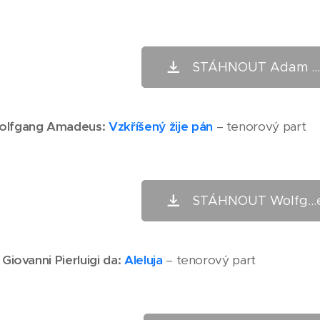
STÁHNOUT Adam ...o
olfgang Amadeus:
Vzkříšený žije pán
– tenorový part
STÁHNOUT Wolfg...e
,
Giovanni Pierluigi da
:
Aleluja
– tenorový part