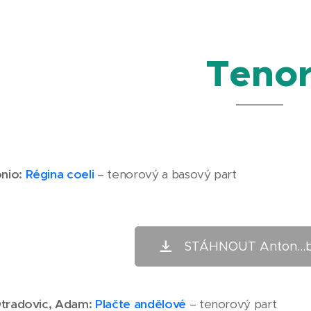
Teno
onio:
Régina coeli
– tenorový a basový part
STÁHNOUT Anton...
Otradovic, Adam:
Plačte andělové
– tenorový part