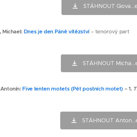
STÁHNOUT Giova...e
, Michael:
Dnes je den Páně vítězství
– tenorový part
STÁHNOUT Micha...e
 Antonín:
Five lenten motets (Pět postních motet)
– 1.
T
STÁHNOUT Anton...e