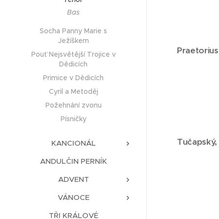
Bas
Socha Panny Marie s
Ježíškem
Praetorius
Pouť Nejsvětější Trojice v
Dědicích
Primice v Dědicích
Cyril a Metoděj
Požehnání zvonu
Písničky
Tučapský
,
KANCIONÁL
ANDULČIN PERNÍK
ADVENT
VÁNOCE
TŘI KRÁLOVÉ