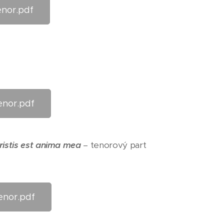
nor.pdf
nor.pdf
ristis est anima mea
– tenorový part
nor.pdf