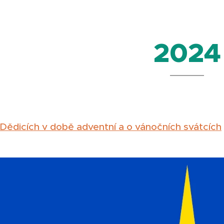
2024
 Dědicích v době adventní a o vánočních svátcích