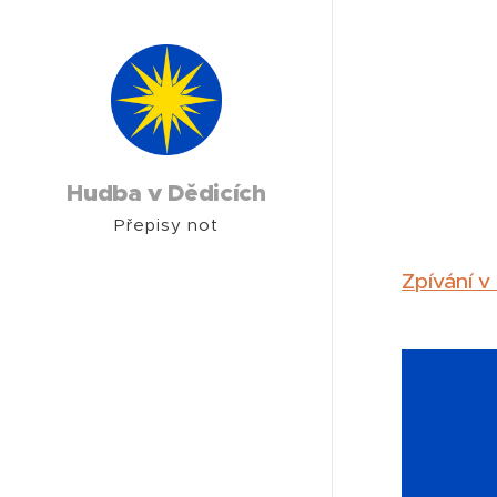
Hudba v Dědicích
Přepisy not
Zpívání v