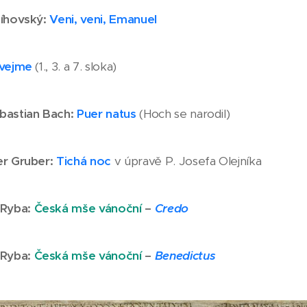
íhovský:
Veni, veni, Emanuel
ívejme
(1., 3. a 7. sloka)
bastian
Bach:
Puer natus
(Hoch se narodil)
er
Gruber:
Tichá noc
v úpravě P. Josefa Olejníka
Ryba
:
Česká mše vánoční
–
Credo
Ryba
:
Česká mše vánoční
–
Benedictus