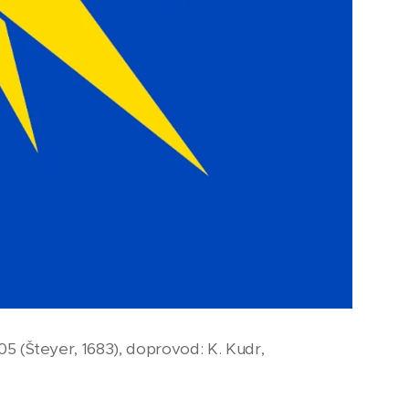
1505 (Šteyer, 1683), doprovod: K. Kudr,