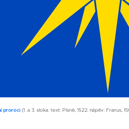
ní proroci
(1. a 3. sloka; text: Písně, 1522; nápěv: Franus, 