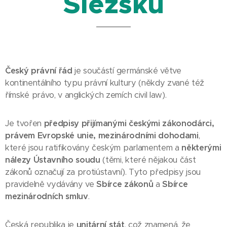
Slezsku
Český právní řád
je součástí germánské větve
kontinentálního typu právní kultury (někdy zvané též
římské právo, v anglických zemích civil law).
Je tvořen
předpisy přijímanými českými zákonodárci,
právem Evropské unie, mezinárodními dohodami
,
které jsou ratifikovány českým parlamentem a
některými
nálezy Ústavního soudu
(těmi, které nějakou část
zákonů označují za protiústavní). Tyto předpisy jsou
pravidelně vydávány ve
Sbírce zákonů
a
Sbírce
mezinárodních smluv
.
Česká republika je
unitární stát
, což znamená, že